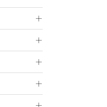
+
+
+
+
+