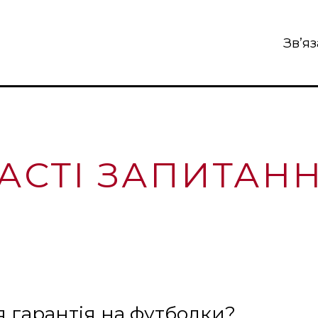
Зв’я
АСТІ ЗАПИТАН
я гарантія на футболки?