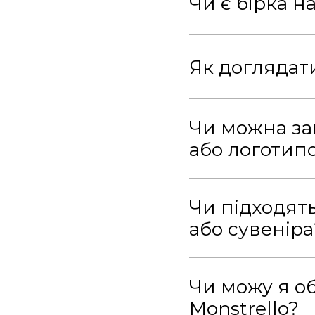
Чи є бірка н
Як доглядат
Чи можна за
або логотип
Чи підходят
або сувеніра
Чи можу я о
Monstrello?