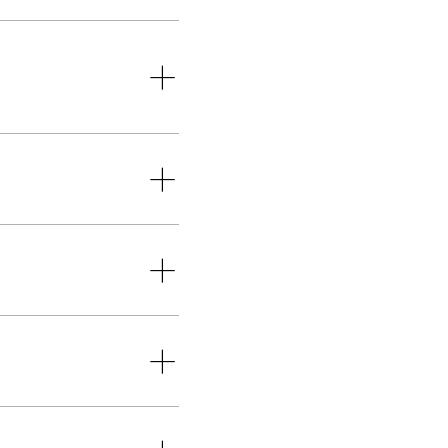
+
+
+
+