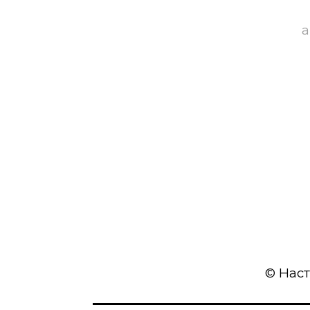
а
© Наст