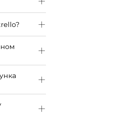
+
+
rello?
+
йном
+
рунка
+
у