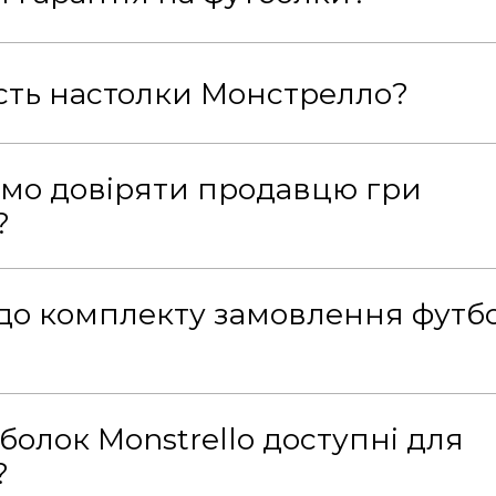
ість настолки Монстрелло?
мо довіряти продавцю гри
?
до комплекту замовлення футб
болок Monstrello доступні для
?