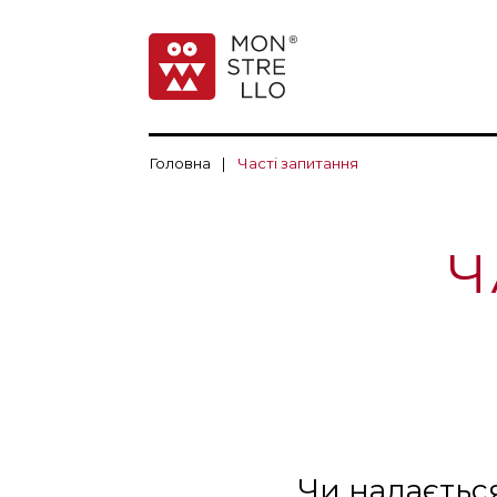
Головна
|
Часті запитання
Ч
Чи надаєтьс