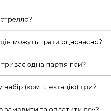
стрелло?
вців можуть грати одночасно?
 триває одна партія гри?
у набір (комплектацію) гри?
а замовити та оплатити гру?