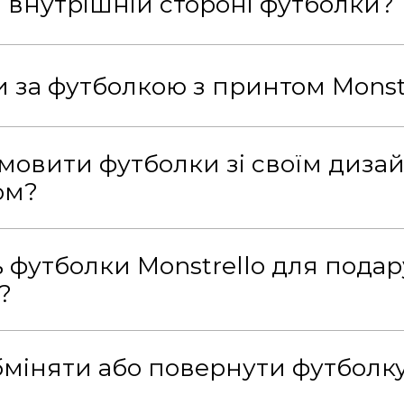
а внутрішній стороні футболки?
и за футболкою з принтом Monst
мовити футболки зі своїм диза
ом?
ь футболки Monstrello для пода
?
бміняти або повернути футболк