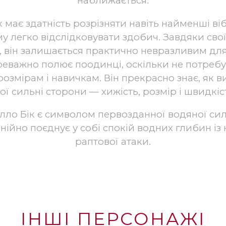
наближається.
має здатність розрізняти навіть найменші віб
у легко відслідковувати здобич. Завдяки свої
, він залишається практично невразливим дл
переважно полює поодинці, оскільки не потреб
розмірам і навичкам. Він прекрасно знає, як 
ої сильні сторони — хижість, розмір і швидкіс
елло Бік є символом первозданної водяної си
нійно поєднує у собі спокій водних глибин із
раптової атаки.
ІНШІ ПЕРСОНАЖІ