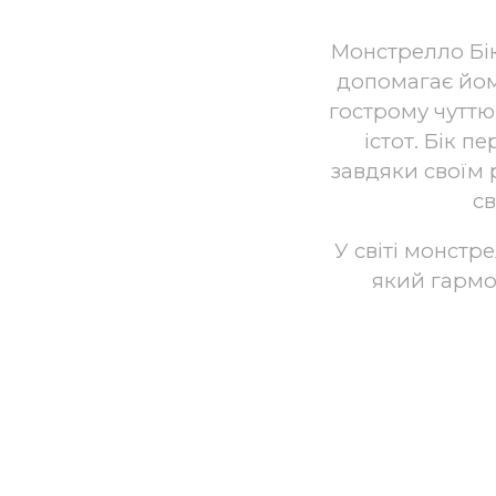
Монстрелло Бік 
допомагає йом
гострому чуттю
істот. Бік 
завдяки своїм 
св
У світі монстр
який гармо