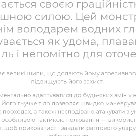
ається своєю граційніст
ашною силою. Цей монст
ім володарем водних гл
увається як удома, плав
ль і непомітно для оточ
ає великі шипи, що додають йому агресивног
підвищують його захист.
оментально адаптуватися до будь-яких змін у
 Його гнучке тіло дозволяє швидко маневрува
 проходах, а також несподівано атакувати з ук
я особливою тактикою полювання — використ
ул, щоб приховатися і завдати раптового удару