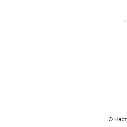
а
© Наст