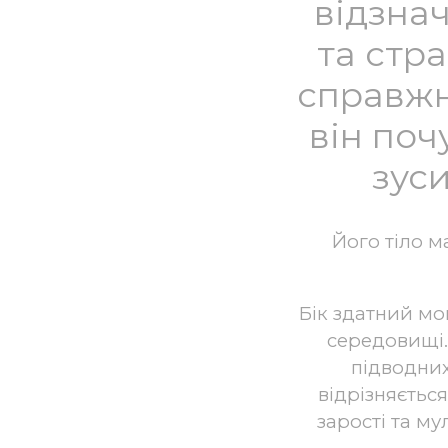
відзнач
та стр
справжн
він поч
зуси
Його тіло м
Бік здатний м
середовищі.
підводних
відрізняєтьс
зарості та м