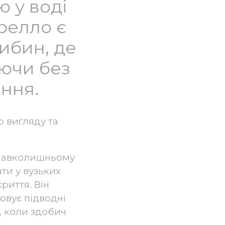
ю у воді
релло є
ибин, де
аючи без
ення.
о вигляду та
 навколишньому
ти у вузьких
риття. Він
овує підводні
, коли здобич