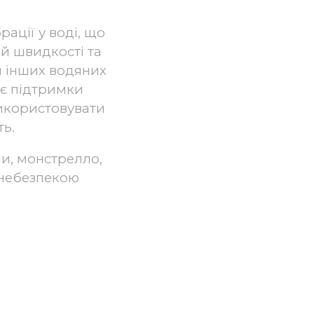
рації у воді, що
й швидкості та
я інших водяних
ує підтримки
використовувати
ть.
ли, монстрелло,
 небезпекою