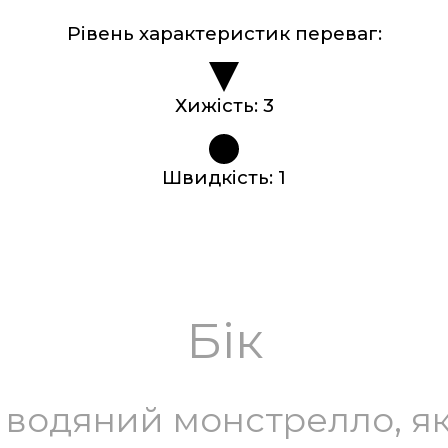
Рівень характеристик переваг:
Хижість:
3
Швидкість:
1
Бік
 водяний монстрелло, я