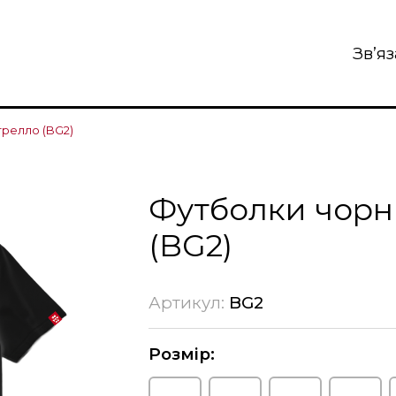
Зв’я
трелло (BG2)
Футболки чорн
(BG2)
Артикул:
BG2
Розмір: