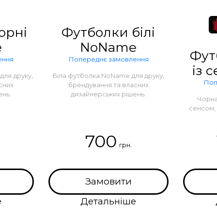
орні
Футболки білі
e
NoName
Фут
ення
Попереднє замовлення
із 
ля друку,
Біла футболка NoName для друку,
Поп
сних
брендування та власних
ень.
дизайнерських рішень.
Чорна
сенсом, 
700
грн.
Замовити
е
Детальніше