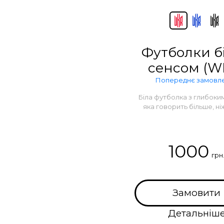
Футболки бі
сенсом (W
Попереднє замовл
Біла футболка з глибоки
яка говорить більше, ні
1000
грн
Замовити
Детальніш