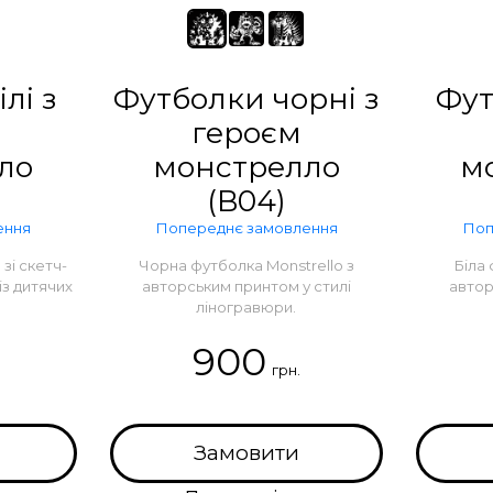
лі з
Футболки чорні з
Фут
героєм
ло
монстрелло
м
(B04)
ення
Попереднє замовлення
Поп
зі скетч-
Чорна футболка Monstrello з
Біла 
з дитячих
авторським принтом у стилі
автор
ліногравюри.
900
грн.
Замовити