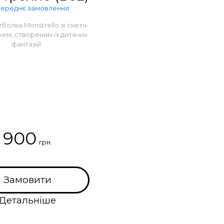
ереднє замовлення
болка Monstrello зі скетч-
ем, створеним із дитячих
фантазій.
900
грн.
Замовити
Детальніше