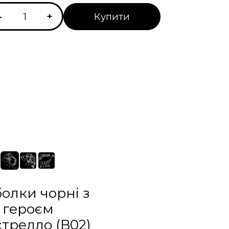
-
+
Купити
олки чорні з
героєм
трелло (B02)