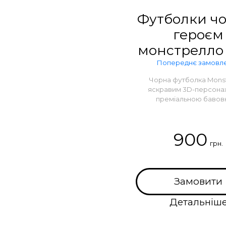
Футболки чо
героєм
монстрелло 
Попереднє замовл
Чорна футболка Monstr
яскравим 3D-персона
преміальною бавов
900
грн.
Замовити
Детальніш