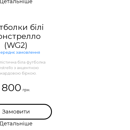
Детальніше
тболки білі
онстрелло
(WG2)
ереднє замовлення
лістична біла футболка
strello з акцентною
кардовою біркою.
800
грн.
Замовити
Детальніше