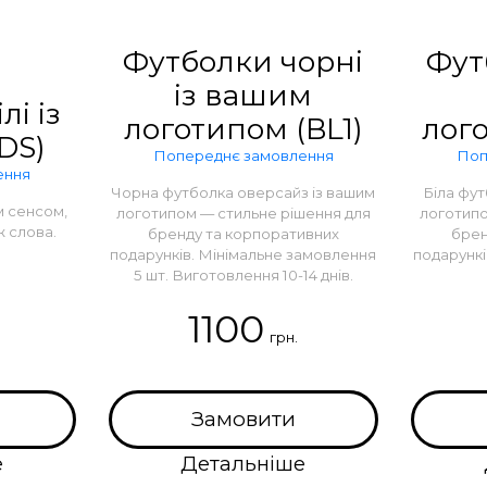
Футболки чорні
Футб
із вашим
лі із
логотипом (BL1)
лог
DS)
Попереднє замовлення
Поп
ення
Чорна футболка оверсайз із вашим
Біла фут
м сенсом,
логотипом — стильне рішення для
логотипо
ж слова.
бренду та корпоративних
брен
подарунків. Мінімальне замовлення
подарункі
5 шт. Виготовлення 10-14 днів.
1100
.
грн.
Замовити
е
Детальніше