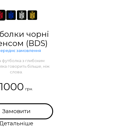
болки чорні
сенсом (BDS)
ереднє замовлення
 футболка з глибоким
яка говорить більше, ніж
слова.
1000
грн.
Замовити
Детальніше