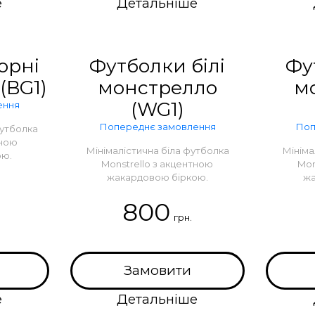
е
Детальніше
орні
Футболки білі
Фу
(BG1)
монстрелло
м
(WG1)
ення
Попереднє замовлення
Поп
футболка
тною
Мінімалістична біла футболка
Мініма
ою.
Monstrello з акцентною
Mon
жакардовою біркою.
жа
800
грн.
Замовити
е
Детальніше