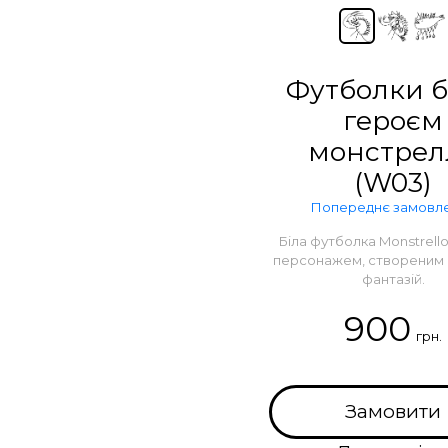
Футболки бі
героєм
монстрел
(W03)
Попереднє замовл
Біла футболка Monstrello 
персонажем, створеним і
фантазій.
900
грн.
Замовити