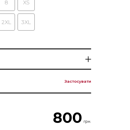
8
XS
2XL
3XL
Застосувати
800
грн.