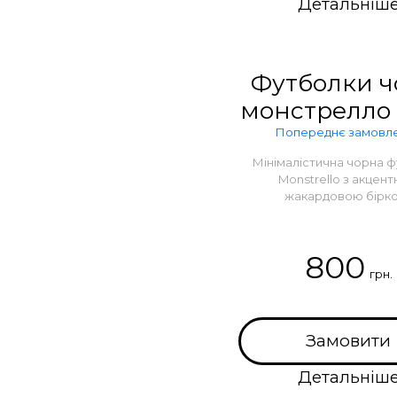
Детальніш
Футболки ч
монстрелло 
Попереднє замовл
Мінімалістична чорна 
Monstrello з акцен
жакардовою бірк
800
грн.
Замовити
Детальніш