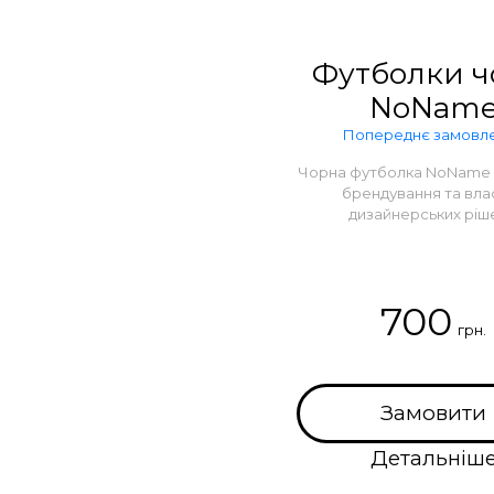
Футболки ч
NoNam
Попереднє замовл
Чорна футболка NoName д
брендування та вла
дизайнерських ріш
700
грн.
Замовити
Детальніш