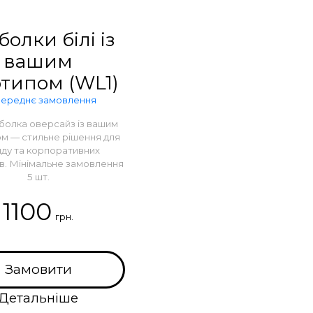
олки білі із
вашим
отипом (WL1)
ереднє замовлення
болка оверсайз із вашим
м — стильне рішення для
ду та корпоративних
в. Мінімальне замовлення
5 шт.
1100
грн.
Замовити
Детальніше