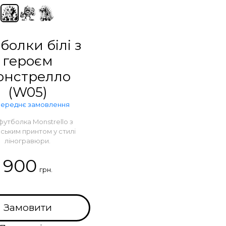
болки білі з
героєм
онстрелло
(W05)
ереднє замовлення
футболка Monstrello з
ським принтом у стилі
ліногравюри.
900
грн.
Замовити