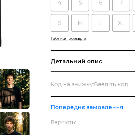
4
5
6
7
S
M
L
XL
Таблиця розмірів
Детальний опис
Код на знижку:
Попереднє замовлення
Вартість: