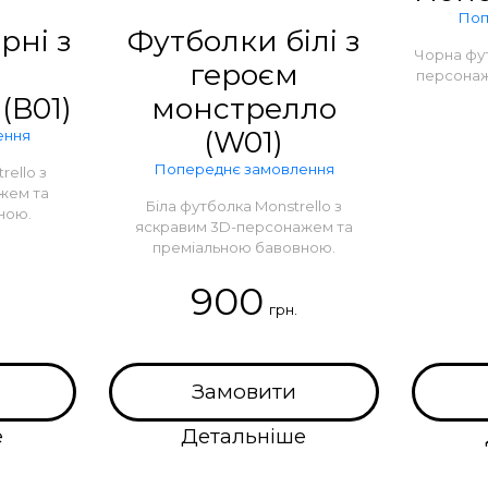
Поп
рні з
Футболки білі з
Чорна фут
героєм
персонаж
(B01)
монстрелло
(W01)
ення
Попереднє замовлення
ello з
жем та
Біла футболка Monstrello з
ною.
яскравим 3D-персонажем та
преміальною бавовною.
900
грн.
Замовити
е
Детальніше